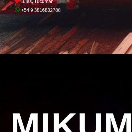
Lules, Tucumán
+54 9 3816882788
MIKU