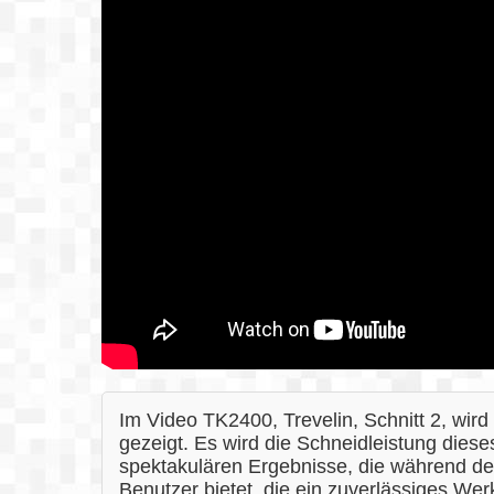
Im Video TK2400, Trevelin, Schnitt 2, wird
gezeigt. Es wird die Schneidleistung diese
spektakulären Ergebnisse, die während des
Benutzer bietet, die ein zuverlässiges We