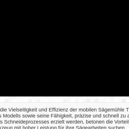
 die Vielseitigkeit und Effizienz der mobilen Sägemühle T
s Modells sowie seine Fähigkeit, präzise und schnell zu
 Schneideprozesses erzielt werden, betonen die Vorteil
rkzeug mit hoher Leistung für ihre Sägearbeiten suchen.