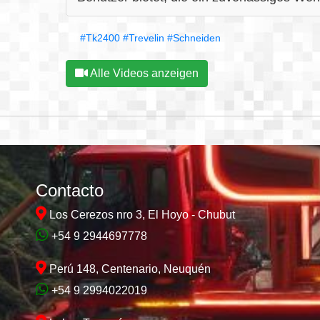
#Tk2400
#Trevelin
#Schneiden
Alle Videos anzeigen
Contacto
Los Cerezos nro 3, El Hoyo - Chubut
+54 9 2944697778
Perú 148, Centenario, Neuquén
+54 9 2994022019