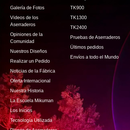
Galería de Fotos
TK900
Videos de los
TK1300
Aserraderos
TK2400
Opiniones de la
Pruebas de Aserraderos
Comunidad
Últimos pedidos
Nuestros Diseños
Envíos a todo el Mundo
Realizar un Pedido
Noticias de la Fábrica
Oferta Internacional
Nuestra Historia
La Escuela Mikuman
Los Inicios
Tecnología Utilizada