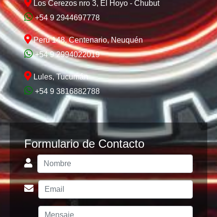
Los Cerezos nro 3, El Hoyo - Chubut
+54 9 2944697778
Perú 148, Centenario, Neuquén
+54 9 2994022019
Lules, Tucumán
+54 9 3816882788
Formulario de Contacto