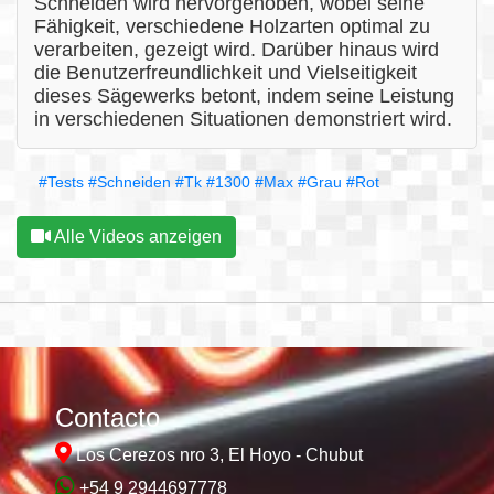
Schneiden wird hervorgehoben, wobei seine
Fähigkeit, verschiedene Holzarten optimal zu
verarbeiten, gezeigt wird. Darüber hinaus wird
die Benutzerfreundlichkeit und Vielseitigkeit
dieses Sägewerks betont, indem seine Leistung
in verschiedenen Situationen demonstriert wird.
#Tests
#Schneiden
#Tk
#1300
#Max
#Grau
#Rot
Alle Videos anzeigen
Contacto
Los Cerezos nro 3, El Hoyo - Chubut
+54 9 2944697778