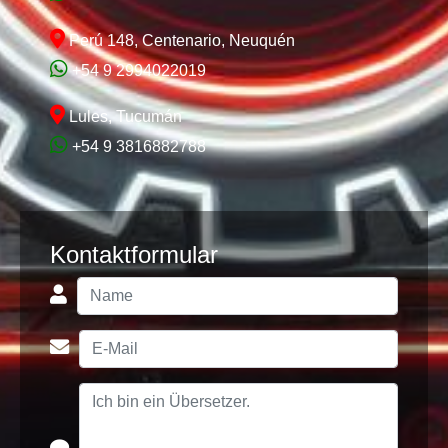
Perú 148, Centenario, Neuquén
+54 9 2994022019
Lules, Tucumán
+54 9 3816882788
Kontaktformular