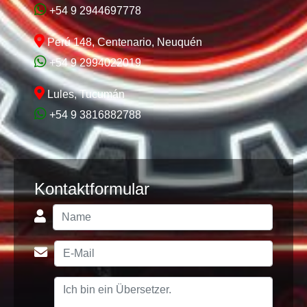
+54 9 2944697778
Perú 148, Centenario, Neuquén
+54 9 2994022019
Lules, Tucumán
+54 9 3816882788
Kontaktformular