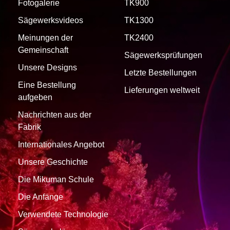
Fotogalerie
TK900
Sägewerksvideos
TK1300
Meinungen der
TK2400
Gemeinschaft
Sägewerksprüfungen
Unsere Designs
Letzte Bestellungen
Eine Bestellung
Lieferungen weltweit
aufgeben
Nachrichten aus der
Fabrik
Internationales Angebot
Unsere Geschichte
Die Mikuman Schule
Die Anfänge
Verwendete Technologie