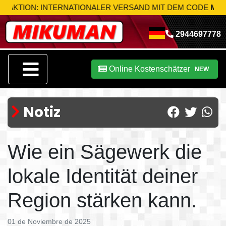
N: INTERNATIONALER VERSAND MIT DEM CODE
MIK-S10
NUT
2944697778
Online Kostenschätzer
NEW
Notiz
Wie ein Sägewerk die
lokale Identität deiner
Region stärken kann.
01 de Noviembre de 2025