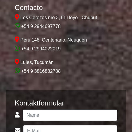
Contacto
Los Cerezos nro 3, El Hoyo - Chubut
+54 9 2944697778
Perú 148, Centenario, Neuquén
+54 9 2994022019
Lules, Tucumán
+54 9 3816882788
Kontaktformular