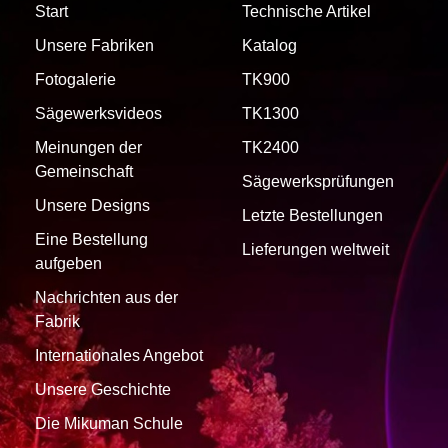
Start
Technische Artikel
Unsere Fabriken
Katalog
Fotogalerie
TK900
Sägewerksvideos
TK1300
Meinungen der
TK2400
Gemeinschaft
Sägewerksprüfungen
Unsere Designs
Letzte Bestellungen
Eine Bestellung
Lieferungen weltweit
aufgeben
Nachrichten aus der
Fabrik
Internationales Angebot
Unsere Geschichte
Die Mikuman Schule