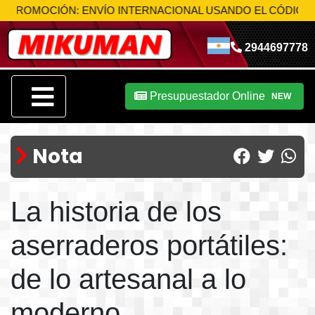
OCIÓN: ENVÍO INTERNACIONAL USANDO EL CÓDIGO
MIK-S1
2944697778
Presupuestador Online
NEW
Nota
La historia de los
aserraderos portátiles:
de lo artesanal a lo
moderno