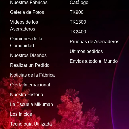
Nuestras Fábricas
Catálogo
Galería de Fotos
TK900
Videos de los
TK1300
Aserraderos
TK2400
Opiniones de la
Pruebas de Aserraderos
Comunidad
Últimos pedidos
Nuestros Diseños
Envíos a todo el Mundo
Realizar un Pedido
Noticias de la Fábrica
Oferta Internacional
Nuestra Historia
La Escuela Mikuman
Los Inicios
Tecnología Utilizada