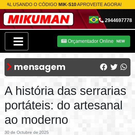
 USANDO O CÓDIGO
MIK-S10
APROVEITE AGORA!
2944697778
Orçamentador Online
NEW
mensagem
A história das serrarias
portáteis: do artesanal
ao moderno
30 de Octubre de 2025