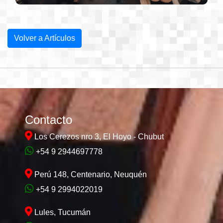
Volver a Artículos
Contacto
Los Cerezos nro 3, El Hoyo - Chubut
+54 9 2944697778
Perú 148, Centenario, Neuquén
+54 9 2994022019
Lules, Tucumán