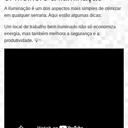
A iluminação é um dos aspectos mais simples de otimizar
em qualquer serraria. Aqui estão algumas dicas:
Um local de trabalho bem iluminado não só economiza
energia, mas também melhora a segurança e a
produtividade. 💡✨