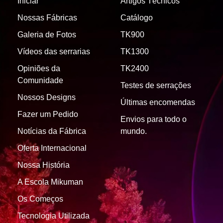
Iniciar
Artigos Técnicos
Nossas Fábricas
Catálogo
Galeria de Fotos
TK900
Vídeos das serrarias
TK1300
Opiniões da
TK2400
Comunidade
Testes de serrações
Nossos Designs
Últimas encomendas
Fazer um Pedido
Envios para todo o
Notícias da Fábrica
mundo.
Oferta Internacional
Nossa História
A Escola Mikuman
Os Começos
Tecnologia Utilizada