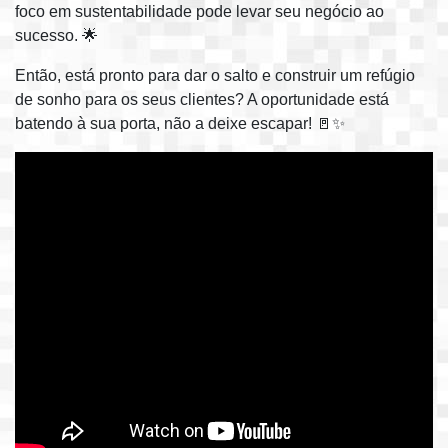
foco em sustentabilidade pode levar seu negócio ao
sucesso. 🌟
Então, está pronto para dar o salto e construir um refúgio
de sonho para os seus clientes? A oportunidade está
batendo à sua porta, não a deixe escapar! 🚪✨