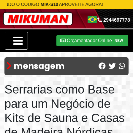
O O CÓDIGO
MIK-S10
APROVEITE AGORA!
2944697778
Orçamentador Online
NEW
mensagem
Serrarias como Base
para um Negócio de
Kits de Sauna e Casas
de Madeira Nórdicas