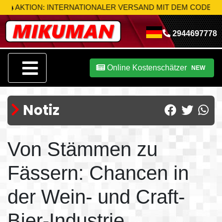
TION: INTERNATIONALER VERSAND MIT DEM CODE
MIK-S10
N
2944697778
Online Kostenschätzer
NEW
Notiz
Von Stämmen zu
Fässern: Chancen in
der Wein- und Craft-
Bier-Industrie.