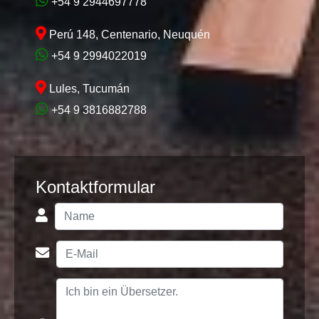
+54 9 2944697778
Perú 148, Centenario, Neuquén
+54 9 2994022019
Lules, Tucumán
+54 9 3816882788
Kontaktformular