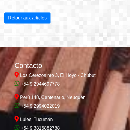
Retour aux articles
Contacto
Los Cerezos nro 3, El Hoyo - Chubut
+54 9 2944697778
Perú 148, Centenario, Neuquén
+54 9 2994022019
Lules, Tucumán
+54 9 3816882788