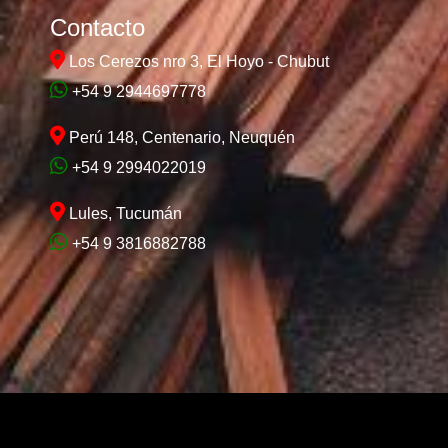
Contacto
Los Cerezos nro 3, El Hoyo - Chubut
+54 9 2944697778
Perú 148, Centenario, Neuquén
+54 9 2994022019
Lules, Tucumán
+54 9 3816882788