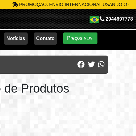
ROMOÇÃO: ENVIO INTERNACIONAL USANDO O CÓDIGO
MIK
2944697778
Preços
Notícias
Contato
NEW
 de Produtos