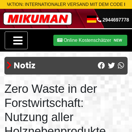
ION: INTERNATIONALER VERSAND MIT DEM CODE
MIK-S10
N
2944697778
Online Kostenschätzer
NEW
Notiz
Zero Waste in der
Forstwirtschaft:
Nutzung aller
Holznebenprodukte