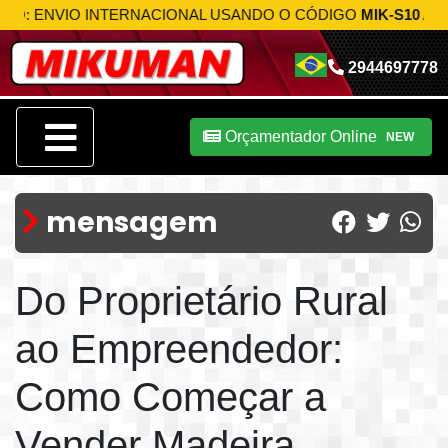
NVIO INTERNACIONAL USANDO O CÓDIGO
MIK-S10
APROVEI
2944697778
Orçamentador Online
NEW
mensagem
Do Proprietário Rural
ao Empreendedor:
Como Começar a
Vender Madeira