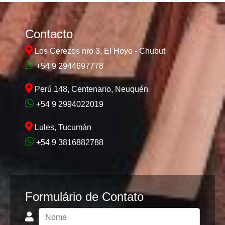
Contacto
Los Cerezos nro 3, El Hoyo - Chubut
+54 9 2944697778
Perú 148, Centenario, Neuquén
+54 9 2994022019
Lules, Tucumán
+54 9 3816882788
Formulário de Contato