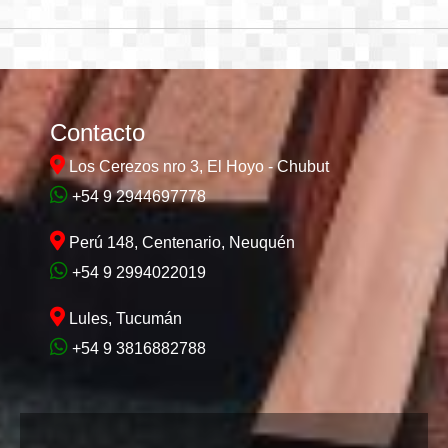
Contacto
Los Cerezos nro 3, El Hoyo - Chubut
+54 9 2944697778
Perú 148, Centenario, Neuquén
+54 9 2994022019
Lules, Tucumán
+54 9 3816882788