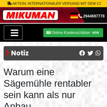
AKTION: INTERNATIONALER VERSAND MIT DEM CODE
MIK-
2944697778
Online Kostenschätzer
NEW
Notiz
Warum eine
Sägemühle rentabler
sein kann als nur
Anbau.