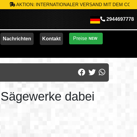
ION: INTERNATIONALER VERSAND MIT DEM CODE
MIK-S10
NU
2944697778
Preise
Nachrichten
Kontakt
NEW
 Sägewerke dabei