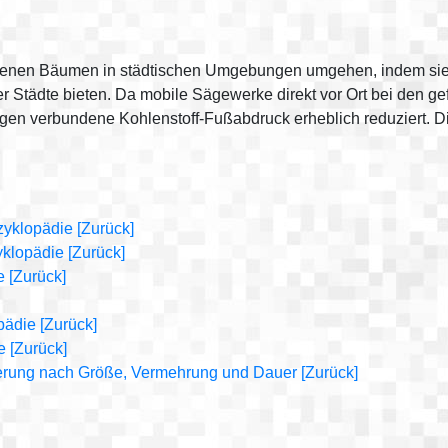
lenen Bäumen in städtischen Umgebungen umgehen, indem sie ei
 Städte bieten. Da mobile Sägewerke direkt vor Ort bei den ge
en verbundene Kohlenstoff-Fußabdruck erheblich reduziert. Di
zyklopädie
[Zurück]
zyklopädie
[Zurück]
e
[Zurück]
opädie
[Zurück]
e
[Zurück]
zierung nach Größe, Vermehrung und Dauer
[Zurück]