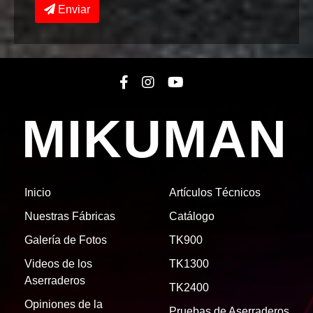
Enviar
MIKUMAN
Inicio
Artículos Técnicos
Nuestras Fábricas
Catálogo
Galería de Fotos
TK900
Videos de los
TK1300
Aserraderos
TK2400
Opiniones de la
Pruebas de Aserraderos