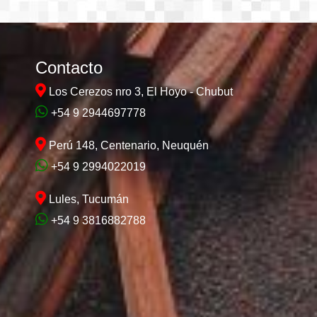
Contacto
Los Cerezos nro 3, El Hoyo - Chubut
+54 9 2944697778
Perú 148, Centenario, Neuquén
+54 9 2994022019
Lules, Tucumán
+54 9 3816882788