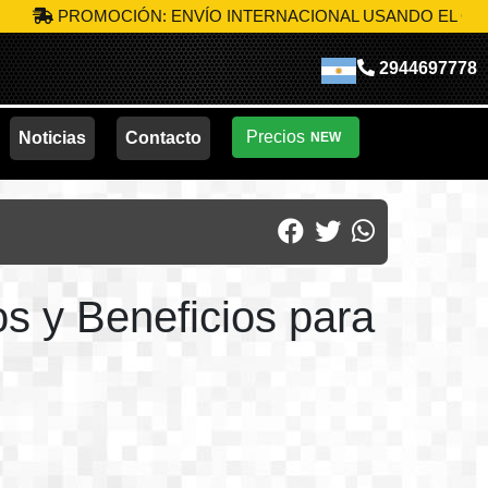
MOCIÓN: ENVÍO INTERNACIONAL USANDO EL CÓDIGO
MIK-
2944697778
Precios
Noticias
Contacto
NEW
s y Beneficios para