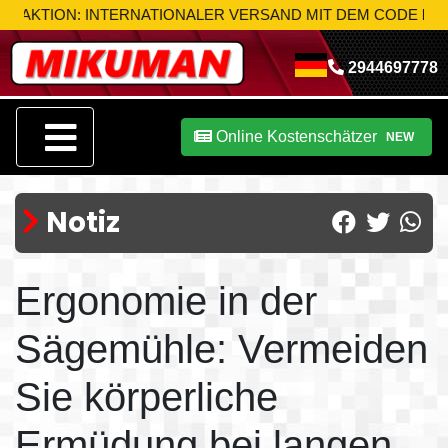
ION: INTERNATIONALER VERSAND MIT DEM CODE
MIK-S10
N
2944697778
Online Kostenschätzer
NEW
Notiz
Ergonomie in der
Sägemühle: Vermeiden
Sie körperliche
Ermüdung bei langen