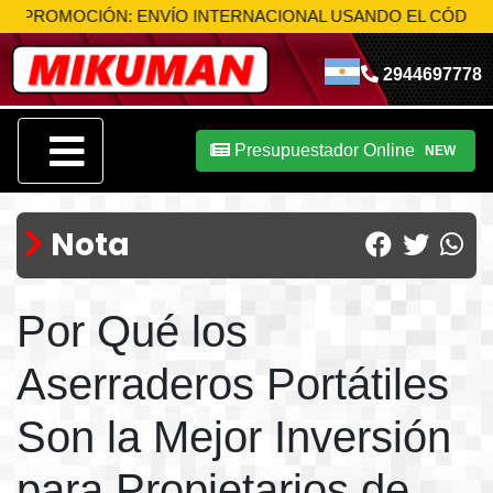
OCIÓN: ENVÍO INTERNACIONAL USANDO EL CÓDIGO
MIK-S1
2944697778
Presupuestador Online
NEW
Nota
Por Qué los
Aserraderos Portátiles
Son la Mejor Inversión
para Propietarios de