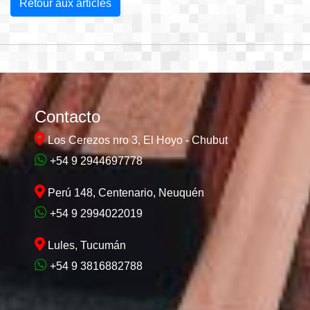
Retour aux articles
Contacto
Los Cerezos nro 3, El Hoyo - Chubut
+54 9 2944697778
Perú 148, Centenario, Neuquén
+54 9 2994022019
Lules, Tucumán
+54 9 3816882788