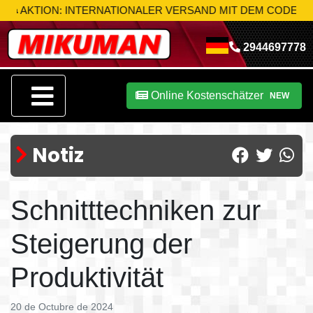
TION: INTERNATIONALER VERSAND MIT DEM CODE
MIK-S10
N
2944697778
Online Kostenschätzer
NEW
Notiz
Schnitttechniken zur
Steigerung der
Produktivität
20 de Octubre de 2024