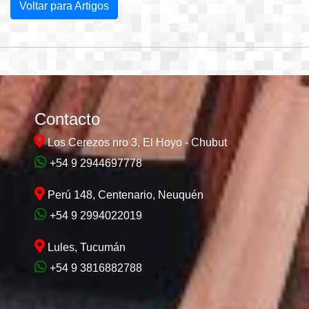
Voltar para Artigos
Contacto
Los Cerezos nro 3, El Hoyo - Chubut
+54 9 2944697778
Perú 148, Centenario, Neuquén
+54 9 2994022019
Lules, Tucumán
+54 9 3816882788