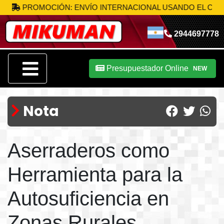
PROMOCIÓN: ENVÍO INTERNACIONAL USANDO EL CÓDIGO
M
2944697778
Presupuestador Online
NEW
Nota
Aserraderos como
Herramienta para la
Autosuficiencia en
Zonas Rurales