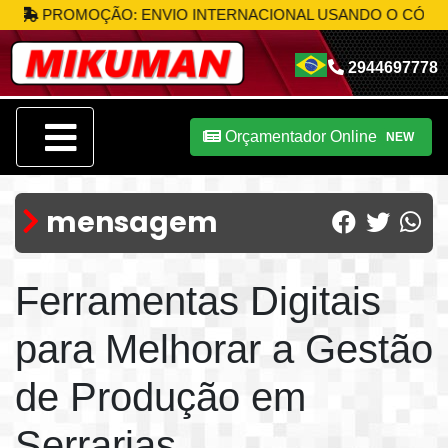
PROMOÇÃO: ENVIO INTERNACIONAL USANDO O CÓDIGO
MI
2944697778
Orçamentador Online
NEW
mensagem
Ferramentas Digitais
para Melhorar a Gestão
de Produção em
Serrarias