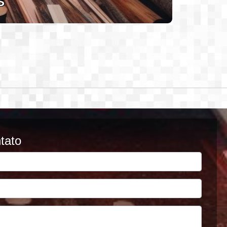
S
tato