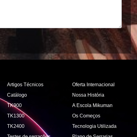
Artigos Técnicos
Oferta Internacional
Catálogo
Nossa História
TK900
A Escola Mikuman
TK1300
Os Começos
TK2400
Tecnologia Utilizada
Testes de serrações
Plano de Serrarias