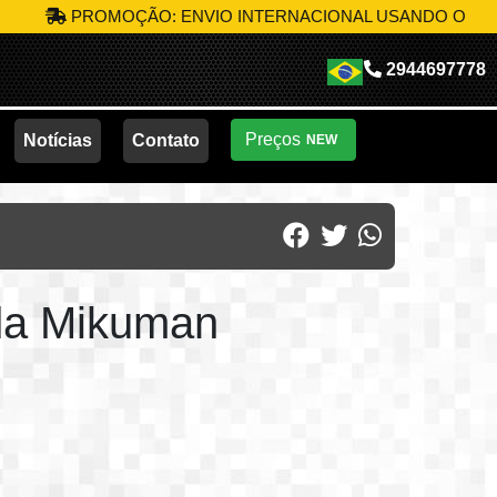
PROMOÇÃO: ENVIO INTERNACIONAL USANDO O CÓDIGO
MI
2944697778
Preços
Notícias
Contato
NEW
 da Mikuman