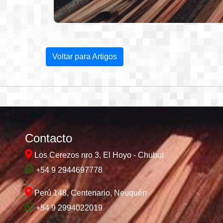
Voltar para Artigos
Contacto
Los Cerezos nro 3, El Hoyo - Chubut
+54 9 2944697778
Perú 148, Centenario, Neuquén
+54 9 2994022019