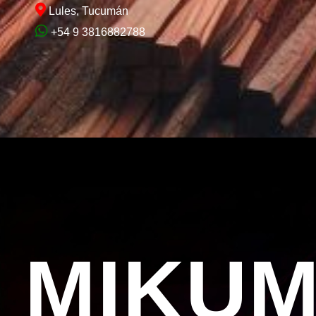
Lules, Tucumán
+54 9 3816882788
MIKU