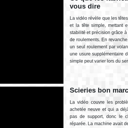
vous dire
La vidéo révèle que les têtes
et la tête simple, mettant
stabilité et précision grâce
de roulements. En revanche, 
un seul roulement par volant
une usure supplémentaire de
simple peut varier lors du ser
Scieries bon mar
La vidéo couvre les probl
achetée neuve et qui a déjà
pas de support, donc le c
réparée. La machine avait de