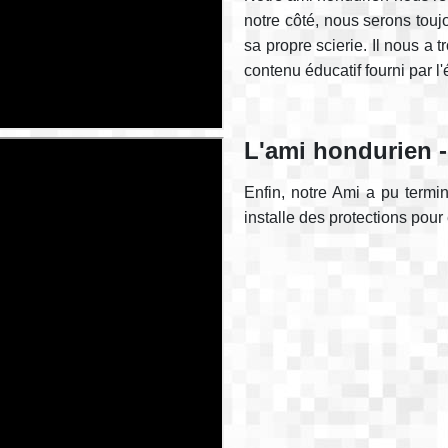
notre côté, nous serons touj
sa propre scierie. Il nous a 
contenu éducatif fourni par l
L'ami hondurien -
Enfin, notre Ami a pu termi
installe des protections pour é