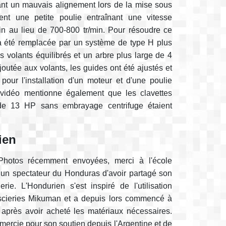
ant un mauvais alignement lors de la mise sous
ent une petite poulie entraînant une vitesse
in au lieu de 700-800 tr/min. Pour résoudre ce
 a été remplacée par un système de type H plus
 volants équilibrés et un arbre plus large de 4
joutée aux volants, les guides ont été ajustés et
our l'installation d'un moteur et d'une poulie
 vidéo mentionne également que les clavettes
de 13 HP sans embrayage centrifuge étaient
ien
hotos récemment envoyées, merci à l'école
un spectateur du Honduras d'avoir partagé son
rie. L'Hondurien s'est inspiré de l'utilisation
scieries Mikuman et a depuis lors commencé à
e après avoir acheté les matériaux nécessaires.
ercie pour son soutien depuis l'Argentine et de