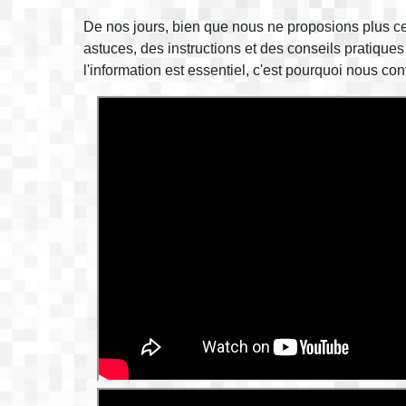
De nos jours, bien que nous ne proposions plus ce
astuces, des instructions et des conseils pratiqu
l'information est essentiel, c'est pourquoi nous c