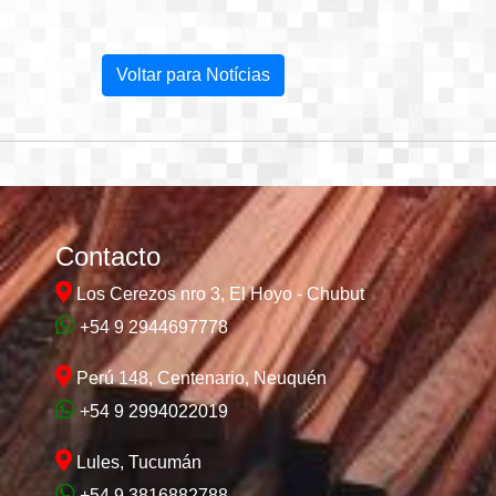
Voltar para Notícias
Contacto
Los Cerezos nro 3, El Hoyo - Chubut
+54 9 2944697778
Perú 148, Centenario, Neuquén
+54 9 2994022019
Lules, Tucumán
+54 9 3816882788