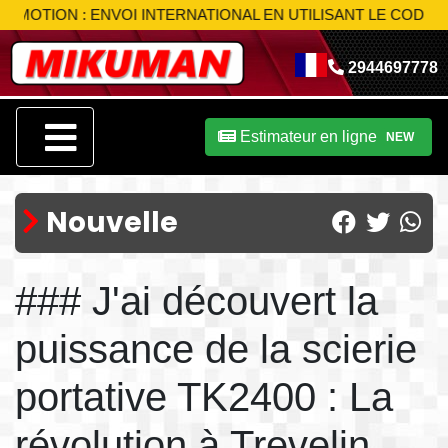
 INTERNATIONAL EN UTILISANT LE CODE
MIK-S10
PROFITEZ-
2944697778
Estimateur en ligne
NEW
Nouvelle
### J'ai découvert la
puissance de la scierie
portative TK2400 : La
révolution à Trevelin