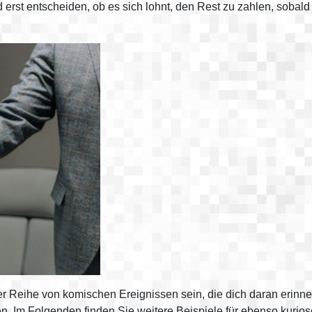
rst entscheiden, ob es sich lohnt, den Rest zu zahlen, sobald e
ner Reihe von komischen Ereignissen sein, die dich daran erinne
. Im Folgenden finden Sie weitere Beispiele für ebenso kurios