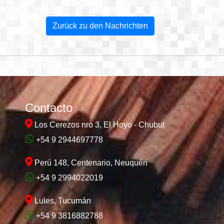
Zurück zu den Nachrichten
Contacto
Los Cerezos nro 3, El Hoyo - Chubut
+54 9 2944697778
Perú 148, Centenario, Neuquén
+54 9 2994022019
Lules, Tucumán
+54 9 3816882788