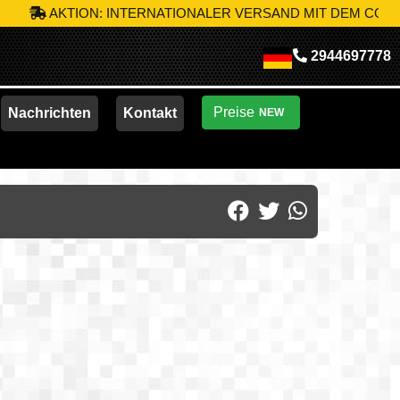
TION: INTERNATIONALER VERSAND MIT DEM CODE
MIK-S10
N
2944697778
Preise
Nachrichten
Kontakt
NEW