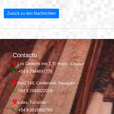
Zurück zu den Nachrichten
Contacto
Los Cerezos nro 3, El Hoyo - Chubut
+54 9 2944697778
Perú 148, Centenario, Neuquén
+54 9 2994022019
Lules, Tucumán
+54 9 3816882788